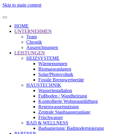
Skip to main content
HOME
UNTERNEHMEN
Team
Chronik
Auszeichnungen
LEISTUNGEN
HEIZSYSTEME
Wärmepumpen
Biomasseanlagen
Solar/Photovoltaik
Fossile Brennwertgeräte
HAUSTECHNIK
Wasserinstallation
Fußboden / Wandheizung
Kontrollierte Wohnraumlüftung
Regenwassernutzung
Zentrale Staubsaugeranlage
Frischwasser
BAD & WELLNESS
Badsanierung/ Badmodernisierung
PARTNER